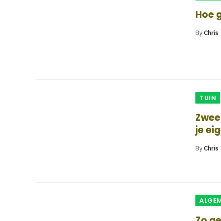
Hoe g
By
Chris
TUIN
Zweef
je ei
By
Chris
ALGE
Zo ge