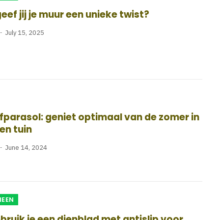
eef jij je muur een unieke twist?
July 15, 2025
parasol: geniet optimaal van de zomer in
gen tuin
June 14, 2024
MEEN
bruik je een dienblad met antislip voor