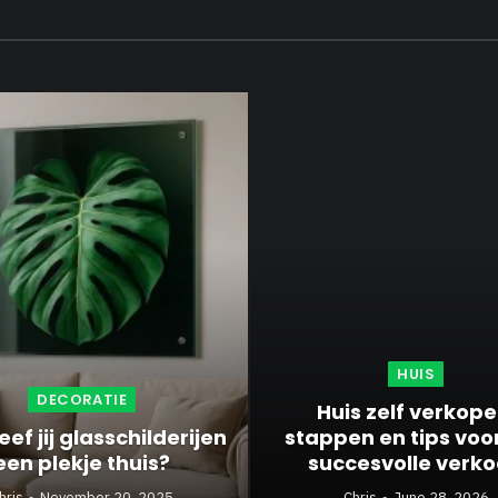
HUIS
DECORATIE
Huis zelf verkope
ef jij glasschilderijen
stappen en tips voo
een plekje thuis?
succesvolle verk
hris
November 20, 2025
Chris
June 28, 2026