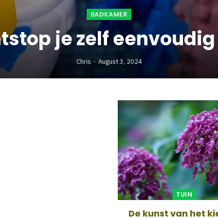
BADKAMER
tstop je zelf eenvoudig
Chris
August 3, 2024
rptie thuis?
TUIN
De kunst van het ki