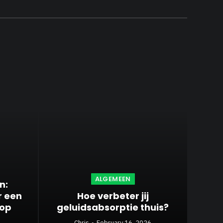
ALGEMEEN
n:
r een
Hoe verbeter jij
oop
geluidsabsorptie thuis?
Chris
February 16, 2026