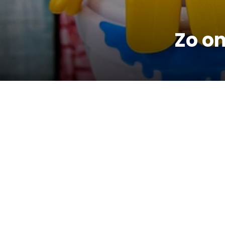
Zo on
ALGEMEEN
Hoe verbeter jij geluidsabso
Chris
February 16, 2026