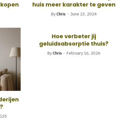
g kopen
huis meer karakter te geven
By
Chris
June 23, 2024
Hoe verbeter jij
geluidsabsorptie thuis?
By
Chris
February 16, 2026
derijen
s?
2025