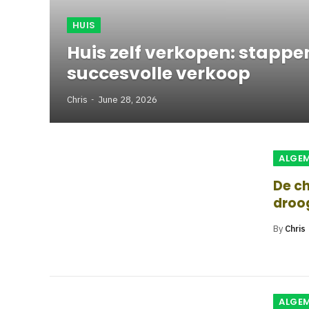
HUIS
Huis zelf verkopen: stappen
succesvolle verkoop
Chris
June 28, 2026
ALGE
De c
droog
By
Chris
ALGE