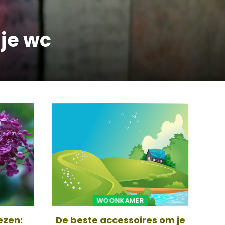
 je wc
WOONKAMER
ezen:
De beste accessoires om je